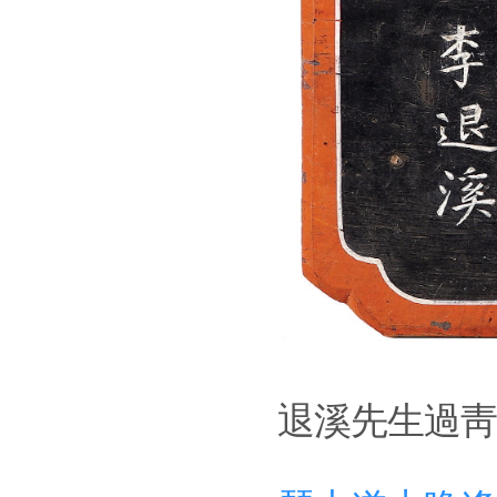
退溪先生過靑