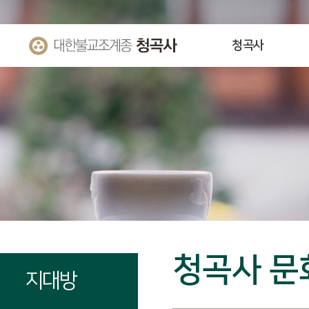
청곡사
청곡사 문
지대방