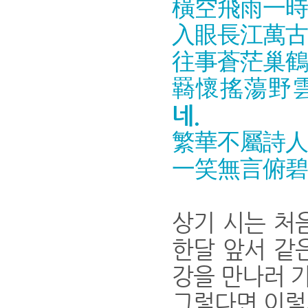
橫空飛雨一時變
入眼長江萬古流
往事蒼茫巢鶴老
羇懷搖蕩野雲浮
네.
繁華不屬詩人料
一笑無言俯碧洲
상기 시는 처
한달 앞서 같
강을 만나러 가
그렇다면 이렇