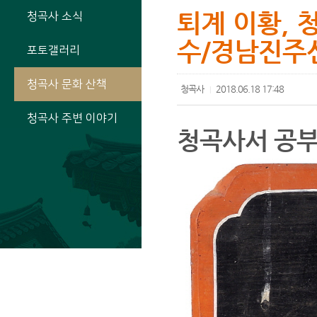
퇴계 이황, 
청곡사 소식
수/경남진주
포토갤러리
청곡사 문화 산책
청곡사
2018.06.18 17:48
|
청곡사 주변 이야기
청곡사서 공부