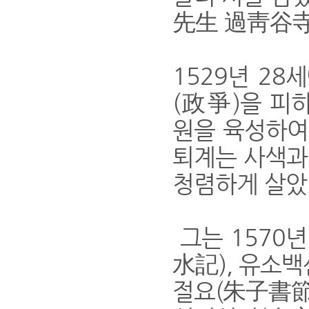
先生 過靑谷寺
1529년 2
(政爭)을 피
원을 육성하여
퇴계는 사색과 
청렴하게 살았
그는 1570
水記), 유소
절요(朱子書節