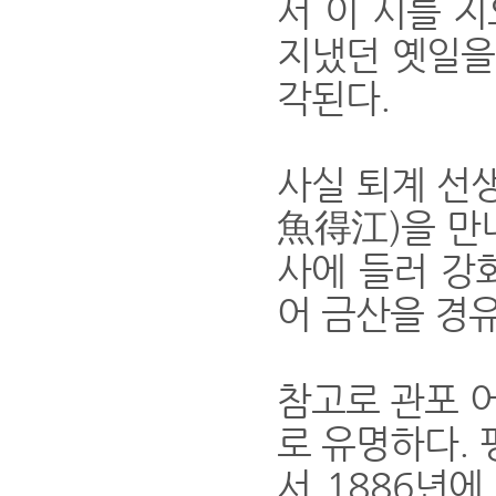
서 이 시를 
지냈던 옛일을
각된다.
사실 퇴계 선
魚得江)을 만
사에 들러 강
어 금산을 경
참고로 관포 
로 유명하다.
서 1886년