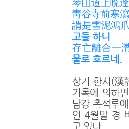
琴山道上晩逢雨
靑谷寺前寒瀉泉
謂是雪泥鴻爪處
고들 하니
存亡離合一潸然
물로 흐르네.
상기 한시(漢
기록에 의하면 
남강 촉석루에 
인 4월말 경
고 있다.