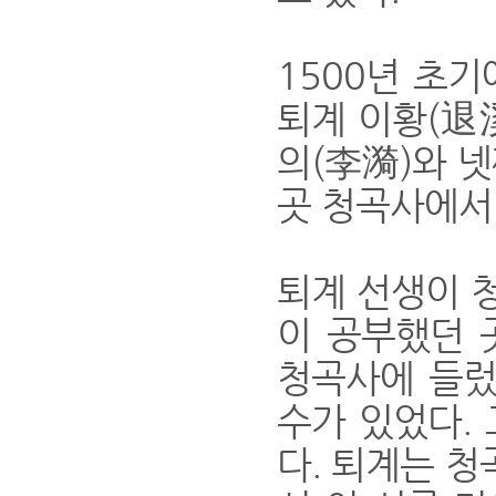
1500년 초
퇴계 이황(退
의(李漪)와 넷
곳 청곡사에서
퇴계 선생이 청
이 공부했던 
청곡사에 들렀
수가 있었다.
다. 퇴계는 