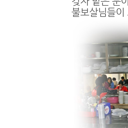
갖자 맡은 분
불보살님들이 