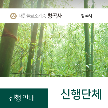
청곡사
신행단체
신행 안내