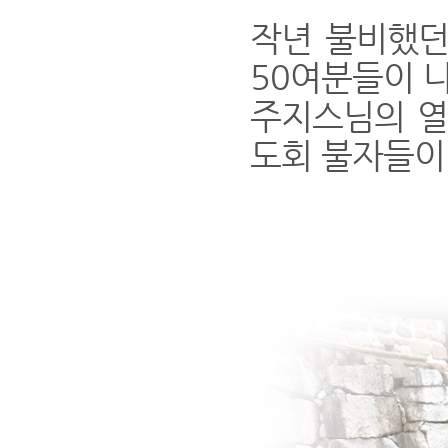
작년 불비했던
50여분들이 
주지스님의 열
도회 불자들이