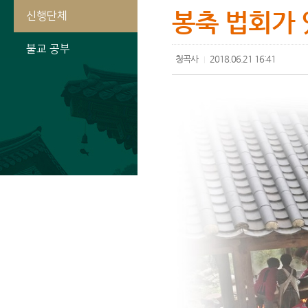
봉축 법회가 
신행단체
불교 공부
청곡사
2018.06.21 16:41
|