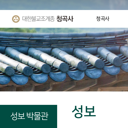
청곡사
성보
성보 박물관