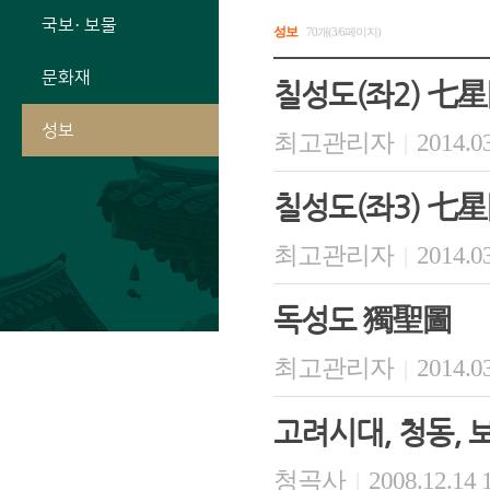
국보· 보물
성보
70개(3/6페이지)
문화재
칠성도(좌2) 七星
성보
최고관리자
2014.03
|
칠성도(좌3) 七星
최고관리자
2014.03
|
독성도 獨聖圖
최고관리자
2014.03
|
고려시대, 청동, 
청곡사
2008.12.14 
|