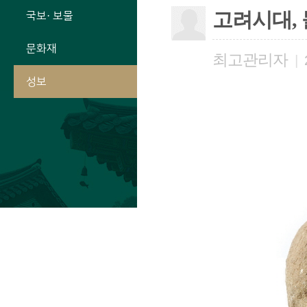
고려시대, 
국보· 보물
문화재
최고관리자
|
성보