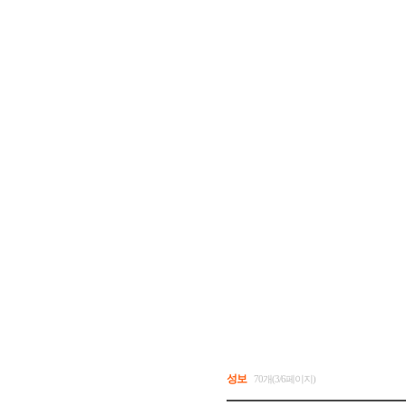
성보
70개(3/6페이지)