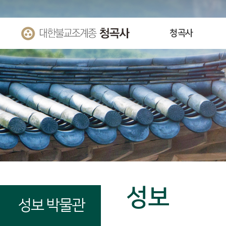
청곡사
성보
성보 박물관