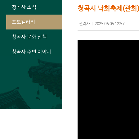
청곡사 소식
청곡사 낙화축제(관화)
포토갤러리
관리자
2025.06.05 12:57
|
청곡사 문화 산책
청곡사 주변 이야기