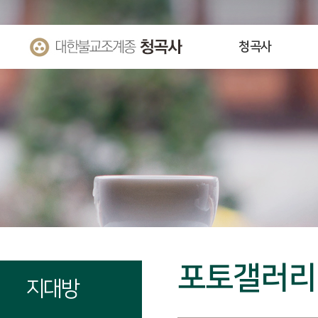
청곡사
포토갤러리
지대방